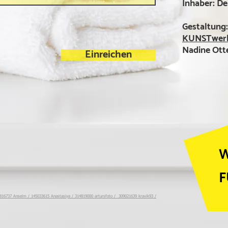
Inhaber: D
Gestaltung:
KUNSTwerk 
Nadine Ott
Einreichen
W
F
816737
Anselm /
145033615
Anastasiya /
314819000
artursfoto /
309021639
kravik93 /