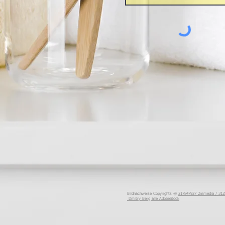
Bildnachweise Copyrights @
217847927 2mmedia /
312
Dmitry Berg alle AdobeStock