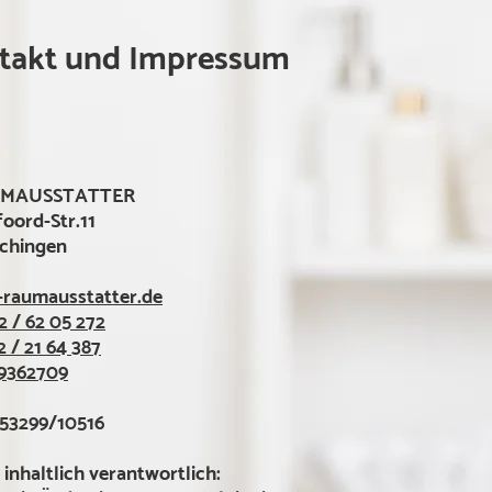
takt und Impressum
UMAUSSTATTER
oord-Str.11
chingen
-raumausstatter.de
2 / 62 05 272
2 / 21 64 387
9362709
 53299/10516
 inha
ltlich verantwortlich: