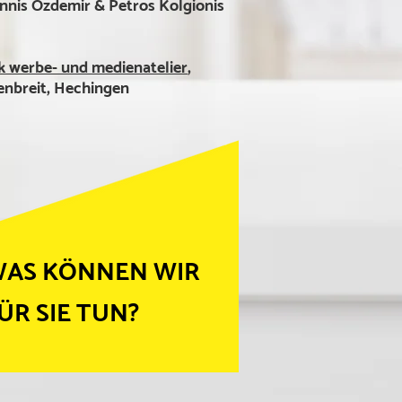
ennis Özdemir &
Petros Kolgionis
werbe- und medienatelier
,
enbreit, Hechingen
AS KÖNNEN WIR
ÜR SIE TUN?