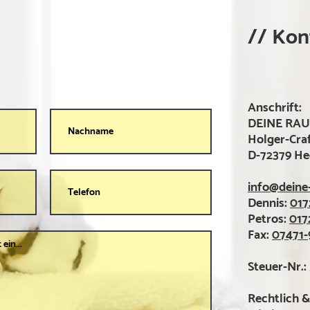
// Ko
n
Anschrift:
DEINE RA
Holger-Craf
D-72379 He
info@deine
Dennis:
017
Petros:
017
Fax:
07471-
Steuer-Nr.:
R
echtlich &